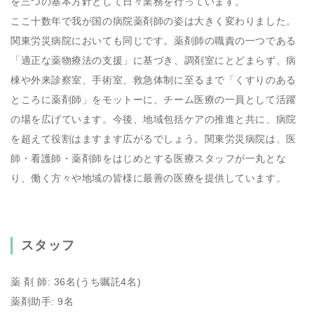
を三つの基本方針として日々業務を行っています。
ここ十数年で我が国の病院薬剤師の姿は大きく変わりました。
関東労災病院においても同じです。薬剤師の職責の一つである
「適正な薬物療法の支援」に基づき、調剤室にとどまらず、病
棟や外来診察室、手術室、救急体制に至るまで「くすりのある
ところに薬剤師」をモットーに、チーム医療の一員として活躍
の場を広げています。今後、地域包括ケアの推進と共に、病院
を超えて役割はますます広がるでしょう。関東労災病院は、医
師・看護師・薬剤師をはじめとする医療スタッフが一丸とな
り、働く方々や地域の皆様に最善の医療を提供しています。
スタッフ
薬 剤 師: 36名(うち嘱託4名)
薬剤助手: 9名