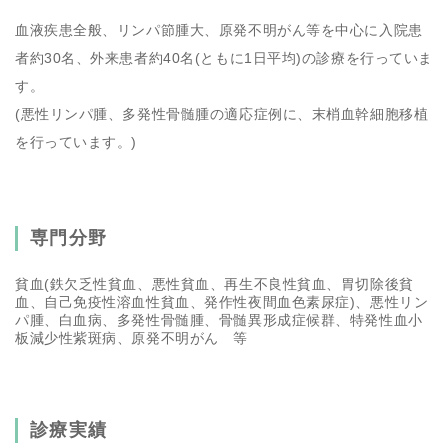
血液疾患全般、リンパ節腫大、原発不明がん等を中心に入院患
者約30名、外来患者約40名(ともに1日平均)の診療を行っていま
す。
(悪性リンパ腫、多発性骨髄腫の適応症例に、末梢血幹細胞移植
を行っています。)
専門分野
貧血(鉄欠乏性貧血、悪性貧血、再生不良性貧血、胃切除後貧
血、自己免疫性溶血性貧血、発作性夜間血色素尿症)、悪性リン
パ腫、白血病、多発性骨髄腫、骨髄異形成症候群、特発性血小
板減少性紫斑病、原発不明がん 等
診療実績