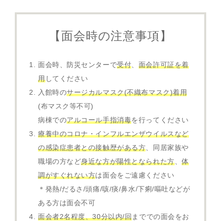
【面会時の注意事項】
面会時、防災センターで
受付
、
面会許可証を着
用
してください
入館時の
サージカルマスク(不織布マスク)着用
(布マスク等不可)
病棟での
アルコール手指消毒
を行ってください
療養中のコロナ・インフルエンザウイルスなど
の感染症患者との接触歴がある方
、同居家族や
職場の方など
身近な方が陽性となられた方
、
体
調がすぐれない方
は面会をご遠慮ください
＊発熱/だるさ/頭痛/咳/痰/鼻水/下痢/嘔吐などが
ある方は面会不可
面会者2名程度、30分以内/回
まででの面会をお