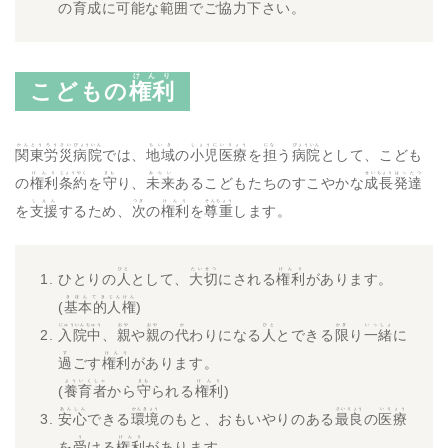
の育成に可能な範囲でご協力下さい。
けんり
こどもの
権利
かんとう
ろうさい
びょういん
ちいき
しょうに
いりょう
にな
びょういん
関東
労災
病院
では、
地域
の
小児
医療
を
担
う
病院
として、こども
けんり
じょうやく
まも
みらい
せいちょう
はったつ
の
権利
条約
を
守
り、
未来
あるこどもたちのすこやかな
成長
発達
しえん
つぎ
けんり
そんちょう
を
支援
するため、
次
の
権利
を
尊重
します。
ひと
たいせつ
けんり
ひとりの
人
として、
大切
にされる
権利
があります。
きほんてき
じんけん
(
基本的
人権
)
にゅういんちゅう
おや
おや
か
ひと
かぎ
いっしょ
入院中
、
親
や
親
の
代
わりになる
人
とできる
限
り
一緒
に
す
けんり
過
ごす
権利
があります。
よういくしゃ
まも
けんり
(
養育者
から
守
られる
権利
)
あんしん
かんきょう
さいりょう
いりょう
安心
できる
環境
のもと、おもいやりのある
最良
の
医療
う
けんり
を
受
ける
権利
があります。