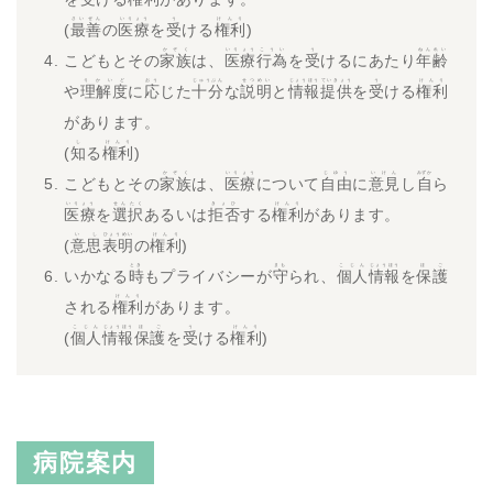
さいぜん
いりょう
う
けんり
(
最善
の
医療
を
受
ける
権利
)
かぞく
いりょう
こうい
う
ねんれい
こどもとその
家族
は、
医療
行為
を
受
けるにあたり
年齢
りかいど
おう
じゅうぶん
せつめい
じょうほう
ていきょう
う
けんり
や
理解度
に
応
じた
十分
な
説明
と
情報
提供
を
受
ける
権利
があります。
し
けんり
(
知
る
権利
)
かぞく
いりょう
じゆう
いけん
みずか
こどもとその
家族
は、
医療
について
自由
に
意見
し
自
ら
いりょう
せんたく
きょひ
けんり
医療
を
選択
あるいは
拒否
する
権利
があります。
いし
ひょうめい
けんり
(
意思
表明
の
権利
)
とき
まも
こじん
じょうほう
ほご
いかなる
時
もプライバシーが
守
られ、
個人
情報
を
保護
けんり
される
権利
があります。
こじん
じょうほう
ほご
う
けんり
(
個人
情報
保護
を
受
ける
権利
)
病院案内