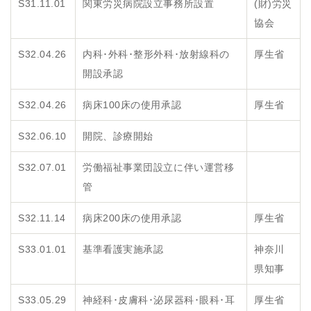
S31.11.01
関東労災病院設立事務所設置
(財)労災
協会
S32.04.26
内科･外科･整形外科･放射線科の
厚生省
開設承認
S32.04.26
病床100床の使用承認
厚生省
S32.06.10
開院、診療開始
S32.07.01
労働福祉事業団設立に伴い運営移
管
S32.11.14
病床200床の使用承認
厚生省
S33.01.01
基準看護実施承認
神奈川
県知事
S33.05.29
神経科･皮膚科･泌尿器科･眼科･耳
厚生省