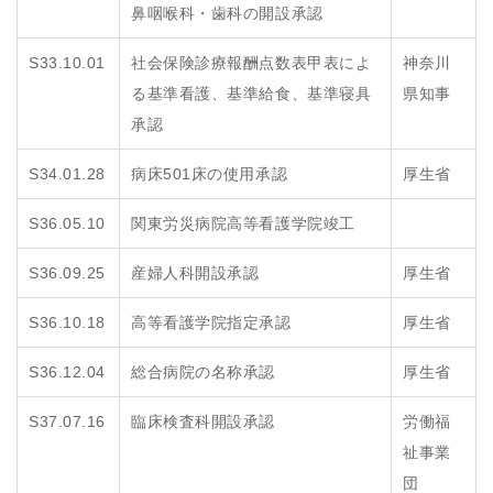
鼻咽喉科・歯科の開設承認
S33.10.01
社会保険診療報酬点数表甲表によ
神奈川
る基準看護、基準給食、基準寝具
県知事
承認
S34.01.28
病床501床の使用承認
厚生省
S36.05.10
関東労災病院高等看護学院竣工
S36.09.25
産婦人科開設承認
厚生省
S36.10.18
高等看護学院指定承認
厚生省
S36.12.04
総合病院の名称承認
厚生省
S37.07.16
臨床検査科開設承認
労働福
祉事業
団