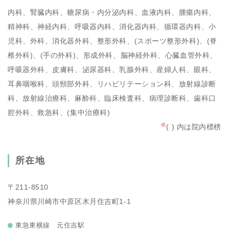
内科、腎臓内科、糖尿病・内分泌内科、血液内科、腫瘍内科、
精神科、神経内科、呼吸器内科、消化器内科、循環器内科、小
児科、外科、消化器外科、整形外科、(スポーツ整形外科)、(脊
椎外科)、(手の外科)、形成外科、脳神経外科、心臓血管外科、
呼吸器外科、皮膚科、泌尿器科、乳腺外科、産婦人科、眼科、
耳鼻咽喉科、頭頸部外科、リハビリテーション科、放射線診断
科、放射線治療科、麻酔科、臨床検査科、病理診断科、歯科口
腔外科、救急科、(集中治療科)
※
( ) 内は院内標榜
所在地
〒211-8510
神奈川県川崎市中原区木月住吉町1-1
東急東横線 元住吉駅