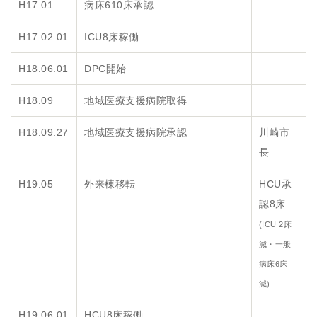
H17.01
病床610床承認
H17.02.01
ICU8床稼働
H18.06.01
DPC開始
H18.09
地域医療支援病院取得
H18.09.27
地域医療支援病院承認
川崎市
長
H19.05
外来棟移転
HCU承
認8床
(ICU 2床
減・一般
病床6床
減)
H19.06.01
HCU8床稼働