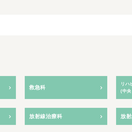
リハ
救急科
(中
放射線治療科
放射