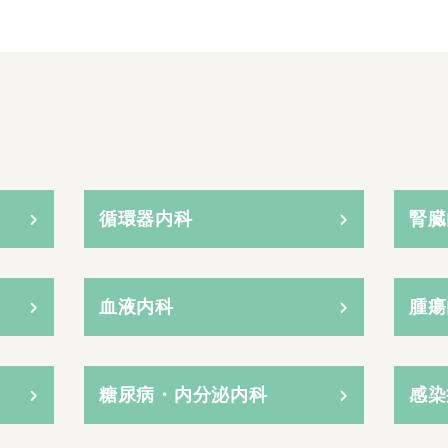
循環器内科
腎臓
血液内科
腫瘍
糖尿病・内分泌内科
感染