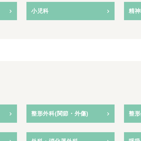
小児科
精神
整形外科(関節・外傷)
整形