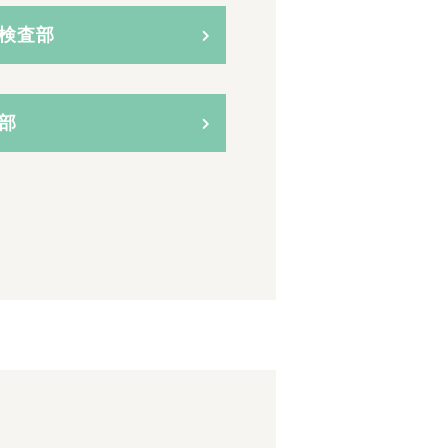
検査部
部