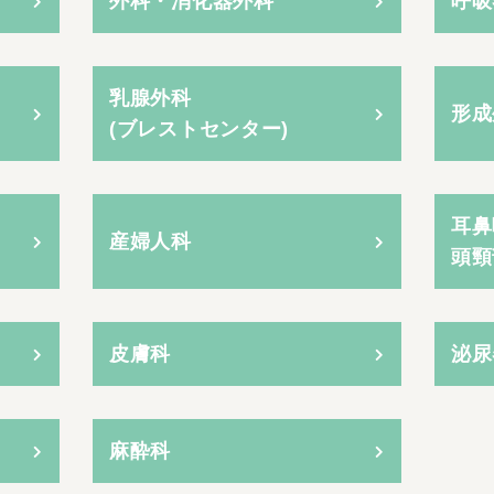
外科・消化器外科
呼吸
乳腺外科
形成
(ブレストセンター)
耳鼻
産婦人科
頭頸
皮膚科
泌尿
麻酔科