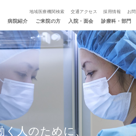
地域医療機関検索
交通アクセス
採用情報
お問
病院紹介
ご来院の方
入院・面会
診療科・部門
働く人のために、
働く人のために、
働く人のために、
働く人のために、
働く人のために、