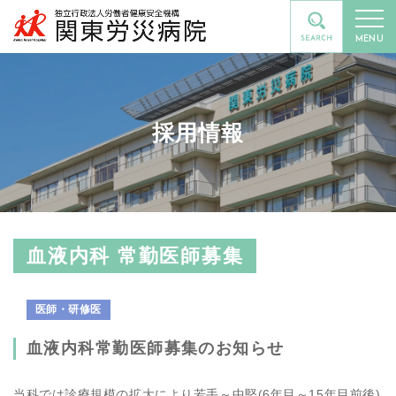
MENU
採用情報
血液内科 常勤医師募集
医師・研修医
血液内科常勤医師募集のお知らせ
当科では診療規模の拡大により若手～中堅(6年目～15年目前後)