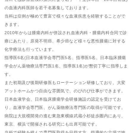
の血液内科医師を若干名募集しております。
当科は症例が極めて豊富で様々な血液疾患を経験することがで
きます。
2010年からは腫瘍内科が併設され血液内科・腫瘍内科合同で診
療にあたり、原発不明癌、希少癌など様々な悪性腫瘍に対する
化学療法も行っています。
指導医6名(日本血液学会専門医5名、指導医5名、日本臨床腫瘍
学会がん薬物療法専門医1名、指導医1名)が懇切丁寧に指導しま
す。
また初期及び後期研修医もローテーション研修しており、大変
アットホームかつ自由な雰囲気で、のびのび仕事ができます。
日本血液学会、日本臨床腫瘍学会研修施設の認定を受けてお
り、血液学会専門医、がん薬物療法専門医の取得が可能です。
病院は大規模開発の進む東急東横線武蔵小杉徒歩圏内にあり、
東京、横浜で開催される研究にも出席可能です。
当科で経験を積んで専門医取得を目指す方、指導的な立場で地