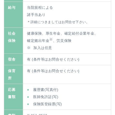
給与
当院規程による
諸手当あり
＊詳細につきましてはお問合せ下さい。
社会
健康保険、厚生年金、確定給付企業年金、
※
保険
確定拠出年金
、
労災保険
加入は任意
宿舎
有 (条件等はお問合せください)
保育
有 (条件等はお問合せください)
所
応募
履歴書(写真付)
書類
医師免許証(写)
保険医登録票(写)