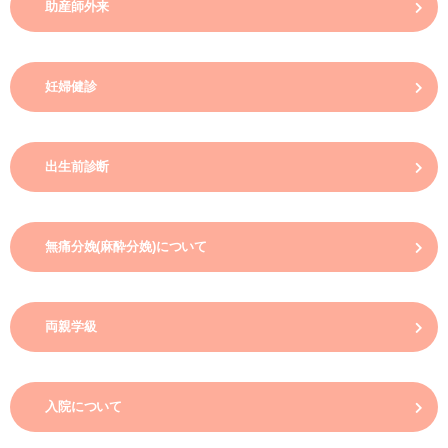
助産師外来
妊婦健診
出生前診断
無痛分娩(麻酔分娩)について
両親学級
入院について