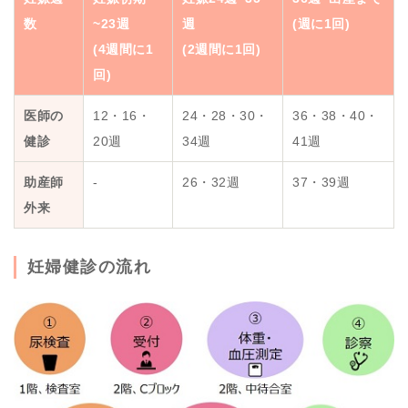
数
~23週
週
(週に1回)
(4週間に1
(2週間に1回)
回)
医師の
12・16・
24・28・30・
36・38・40・
健診
20週
34週
41週
助産師
-
26・32週
37・39週
外来
妊婦健診の流れ