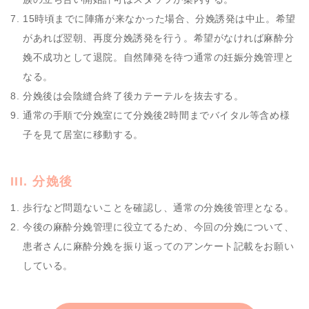
15時頃までに陣痛が来なかった場合、分娩誘発は中止。希望
があれば翌朝、再度分娩誘発を行う。希望がなければ麻酔分
娩不成功として退院。自然陣発を待つ通常の妊娠分娩管理と
なる。
分娩後は会陰縫合終了後カテーテルを抜去する。
通常の手順で分娩室にて分娩後2時間までバイタル等含め様
子を見て居室に移動する。
III. 分娩後
歩行など問題ないことを確認し、通常の分娩後管理となる。
今後の麻酔分娩管理に役立てるため、今回の分娩について、
患者さんに麻酔分娩を振り返ってのアンケート記載をお願い
している。