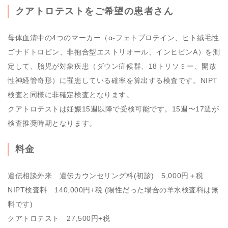
クアトロテストをご希望の患者さん
母体血清中の4つのマーカー（α-フェトプロテイン、ヒト絨毛性
ゴナドトロピン、非抱合型エストリオール、インヒビンA）を測
定して、胎児が対象疾患（ダウン症候群、18トリソミー、開放
性神経管奇形）に罹患している確率を算出する検査です。NIPT
検査と同様に非確定検査となります。
クアトロテストは妊娠15週以降で受検可能です。15週〜17週が
検査推奨時期となります。
料金
遺伝相談外来 遺伝カウンセリング料(初診) 5,000円＋税
NIPT検査料 140,000円+税 (陽性だった場合の羊水検査料は無
料です)
クアトロテスト 27,500円+税