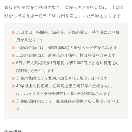
直接支払制度をご利用の場合、病院へのお支払い額は、上記金
額から出産育児一時金の50万円を差し引いた金額となります。
土日休日、時間外、深夜等、分娩の曜日・時間帯により費
用が異なります
上記の金額には、個室C(基本)の差額ベッド代を含みます
上記の金額には、新生児の介補料、検査料等を含みます
6日以降入院期間が1日延長: 約57,000円ほど追加費用 (入
院料等) が発生します
分娩の状態により費用が加算される場合があります
40歳以上の初産婦、妊娠高血圧症候群等の患者さんに
は、ハイリスク分娩管理料(32,000円)が加算されます
分娩経過内容により、健康保険の適用となる場合がありま
す
帝王切開