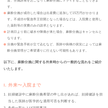
度、分娩誘発をおこなって麻酔分娩にトライすることもできま
す。
麻酔分娩が成功した場合は出産費に追加して15万円がかかりま
す。不成功や緊急帝王切開となった場合などは、入院費と使用し
た薬剤等の実費のみの請求となります。
計画日より前に破水や陣痛が来た場合、麻酔分娩はキャンセルと
なります。
分娩や緊急手術が立て込むなど、医師や病棟の状況によっては麻
酔分娩管理がご希望通りに行えない可能性もあります。
以下に、麻酔分娩に関する外来時からの一般的な流れをご紹介
いたします。
I. 外来〜入院まで
妊婦健診中に麻酔分娩希望の申し出があれば、妊婦健診を担
当した医師が医学的な適用可否を判断する。
条件一覧および説明事項