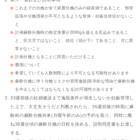
これまでの分娩が全て経膣分娩のみの経産婦であること、頸管
拡張や分娩誘発が不可となるような母体・妊娠合併症がないこ
と
計画麻酔分娩時の推定体重が2000gを超える見込みであるこ
と、巨大児ではないこと、頭位（頭が下）であること、児に異
常がないこと
計画分娩となることに同意いただけること
費用について
希望していても人数制限により不可となる可能性があります
麻酔分娩に伴う分娩リスクや管理逸脱(医学的な理由で麻酔分娩
を中止しなくてはならなくなる)の可能性があります
33週前後の妊婦健診まで逸脱条件が発生しないか妊娠管理し
た上で、大丈夫そうだと判断されたら、35週前後の時期に麻
酔科の麻酔分娩外来(月曜午前のみ)の予約を取り、同時に概
ね38週台頃の麻酔分娩の日程を決める。説明同意書をお渡し
する。