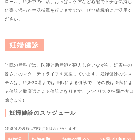
ロール、妊娠中の生活、おっぱいケアなど心配で不安な気持ち
に寄り添った生活指導を行いますので、ぜひ積極的にご活用く
ださい。
妊婦健診
当院の産科では、医師と助産師が協力し合いながら、妊娠中の
皆さまのマタニティライフを支援しています。妊婦健診のシス
テムは、妊娠20週までは医師による健診で、その後は医師によ
る健診と助産師による健診になります。(ハイリスク妊婦の方は
除きます)
妊婦健診のスケジュール
(※健診の週数は前後する場合があります)
妊娠週
妊娠初期
妊娠24週~35
36週~出産まで