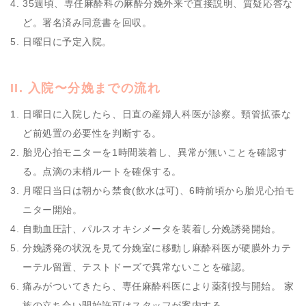
35週頃、専任麻酔科の麻酔分娩外来で直接説明、質疑応答な
ど。署名済み同意書を回収。
日曜日に予定入院。
II. 入院〜分娩までの流れ
日曜日に入院したら、日直の産婦人科医が診察。頸管拡張な
ど前処置の必要性を判断する。
胎児心拍モニターを1時間装着し、異常が無いことを確認す
る。点滴の末梢ルートを確保する。
月曜日当日は朝から禁食(飲水は可)、6時前頃から胎児心拍モ
ニター開始。
自動血圧計、パルスオキシメータを装着し分娩誘発開始。
分娩誘発の状況を見て分娩室に移動し麻酔科医が硬膜外カテ
ーテル留置、テストドーズで異常ないことを確認。
痛みがついてきたら、専任麻酔科医により薬剤投与開始。 家
族の立ち合い開始許可はスタッフが案内する。