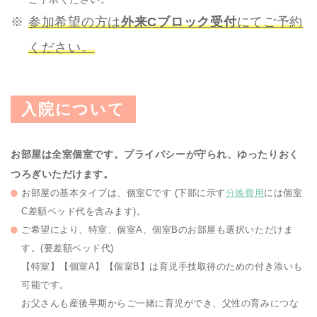
参加希望の方は
外来Cブロック受付
にてご予約
ください。
入院について
お部屋は全室個室です。プライバシーが守られ、ゆったりおく
つろぎいただけます。
お部屋の基本タイプは、個室Cです (下部に示す
分娩費用
には個室
C差額ベッド代を含みます)。
ご希望により、特室、個室A、個室Bのお部屋も選択いただけま
す。(要差額ベッド代)
【特室】【個室A】【個室B】は育児手技取得のための付き添いも
可能です。
お父さんも産後早期からご一緒に育児ができ、父性の育みにつな